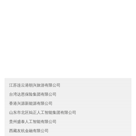
各业务员必须每月一次对客户进行走访，了解产品需求信息及客户
对产品的反映，并将情况及时反馈给黑龙江丰盈化工有限公司。
友情链接
辽宁本溪名梦金融有限公司
内蒙古豪具旅游有限公司
江苏高淳区福鼎医疗有限公司
江苏连云港朝兴旅游有限公司
台湾达恩保险集团有限公司
香港兴源新能源有限公司
山东市北区灿正人工智能集团有限公司
贵州盛泰人工智能有限公司
西藏友杭金融有限公司